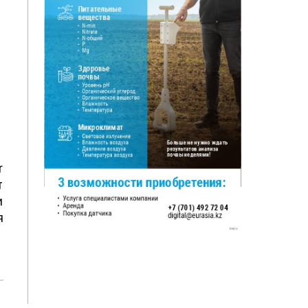
r
т
и
я