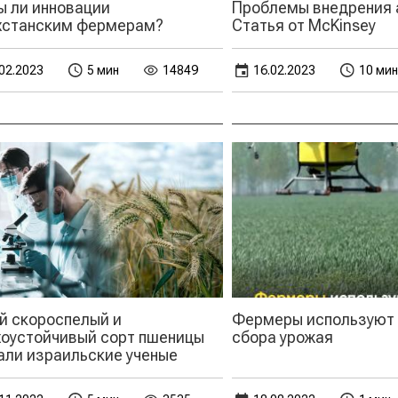
ы ли инновации
Проблемы внедрения 
хстанским фермерам?
Статья от McKinsey
02.2023
5 мин
14849
16.02.2023
10 мин
й скороспелый и
Фермеры используют 
хоустойчивый сорт пшеницы
сбора урожая
али израильские ученые