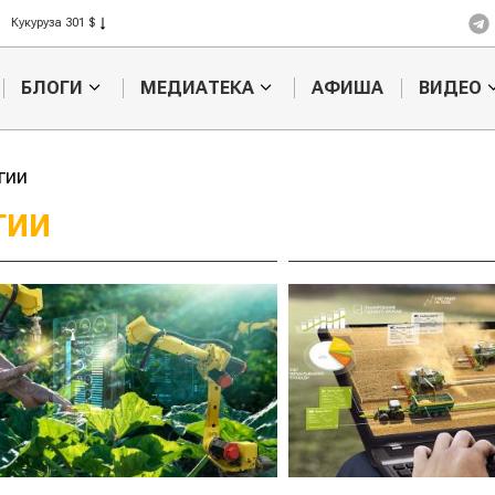
Кукуруза 301 $
Рис 408 $
Пшеница 423 $
БЛОГИ
МЕДИАТЕКА
АФИША
ВИДЕО
гии
ГИИ