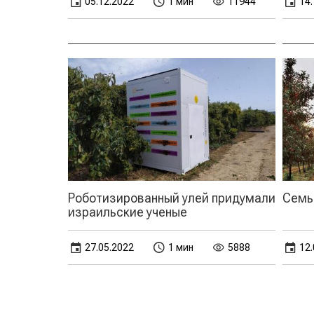
05.12.2022
1 мин
11944
14.
Роботизированный улей придумали
Семь
израильские ученые
27.05.2022
1 мин
5888
12.