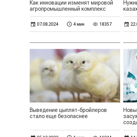
Как инновации изменят мировой
Нужн
агропромышленный комплекс
каза
07.08.2024
4 мин
18357
22.
Выведение цыплят-бройлеров
Новы
стало еще безопаснее
засу
созд