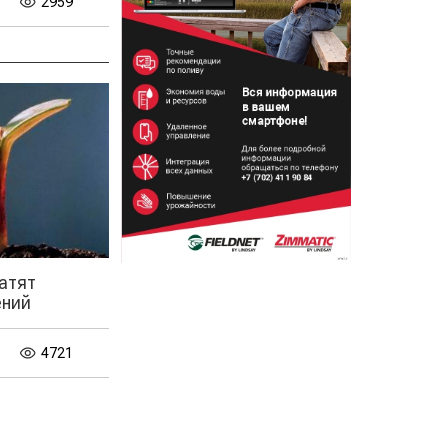
2959
атят
ений
4721