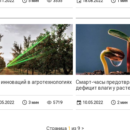
11.2022
5 мин
3535
18.08.2022
1 мин
 инноваций в агротехнологиях
Смарт-часы предотвр
дефицит влаги у раст
05.2022
3 мин
5719
10.05.2022
2 мин
Страница
1
из 9
>