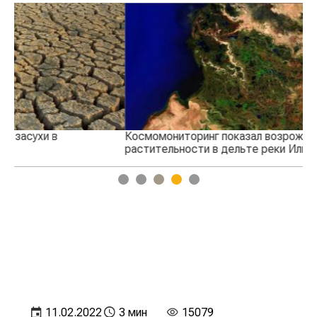
Космомониторинг показал возрождение
На
растительности в дельте реки Или
Ту
1
2
3
4
5
11.02.2022
3 мин
15079