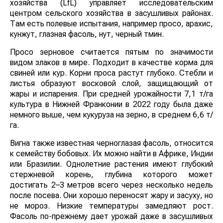
хозяйства (LfL) управляет исследовательским
центром сельского хозяйства в засушливых районах.
Там есть полевые испытания, например просо, арахис,
кунжут, глазная фасоль, нут, черный тмин.
Просо зерновое считается пятым по значимости
видом злаков в мире. Подходит в качестве корма для
свиней или кур. Корни проса растут глубоко. Стебли и
листья образуют восковой слой, защищающий от
жары и испарения. При средней урожайности 7,1 т/га
культура в Нижней Франконии в 2022 году была даже
немного выше, чем кукуруза на зерно, в среднем 6,6 т/
га.
Вигна также известная черноглазая фасоль, относится
к семейству бобовых. Их можно найти в Африке, Индии
или Бразилии. Однолетние растения имеют глубокий
стержневой корень, глубина которого может
достигать 2–3 метров всего через несколько недель
после посева. Они хорошо переносят жару и засуху, но
не мороз. Низкие температуры замедляют рост.
Фасоль по-прежнему дает урожай даже в засушливых