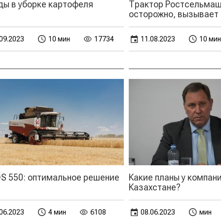
ды в уборке картофеля
Трактор Ростсельмаш
осторожно, вызывает
09.2023
10 мин
17734
11.08.2023
10 мин
S 550: оптимальное решение
Какие планы у компан
Казахстане?
06.2023
4 мин
6108
08.06.2023
мин