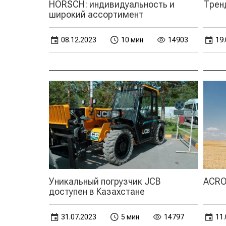
HORSCH: индивидуальность и
Трен
широкий ассортимент
08.12.2023
10 мин
14903
19.
Уникальный погрузчик JCB
ACRO
доступен в Казахстане
31.07.2023
5 мин
14797
11.