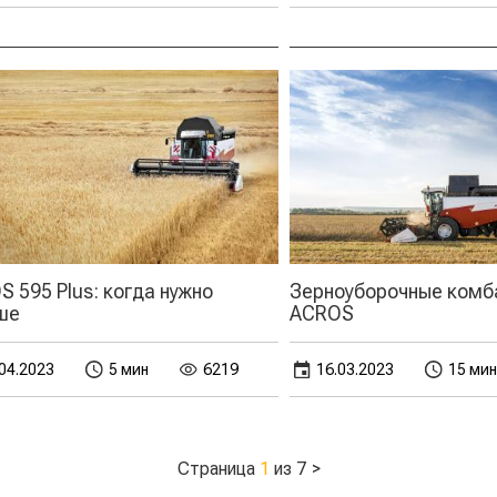
 595 Plus: когда нужно
Зерноуборочные комб
ше
ACROS
04.2023
5 мин
6219
16.03.2023
15 мин
Страница
1
из 7
>