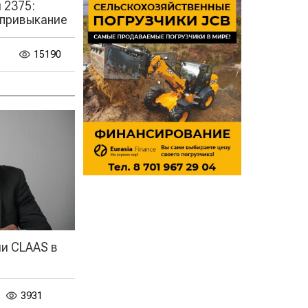
 2375:
 привыкание
15190
ии CLAAS в
3931