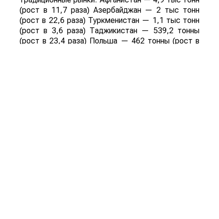
(рост в 11,7 раза) Азербайджан — 2 тыс тонн
(рост в 22,6 раза) Туркменистан — 1,1 тыс тонн
(рост в 3,6 раза) Таджикистан — 539,2 тонны
(рост в 23,4 раза) Польша — 462 тонны (рост в
21 раз).
Смотрите больше интересных агроновостей
Казахстана на нашем канале
telegram
, узнавайте
о важных событиях в
facebook
и подписывайтесь
на
youtube
канал и
instagram
.
Обсуждение