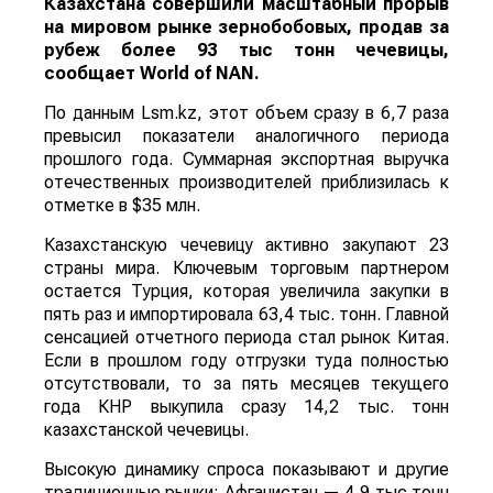
Казахстана совершили масштабный прорыв
на мировом рынке зернобобовых, продав за
рубеж более 93 тыс тонн чечевицы,
сообщает
World
of
NAN
.
По данным Lsm.kz, этот объем сразу в 6,7 раза
превысил показатели аналогичного периода
прошлого года. Суммарная экспортная выручка
отечественных производителей приблизилась к
отметке в $35 млн.
Казахстанскую чечевицу активно закупают 23
страны мира. Ключевым торговым партнером
остается Турция, которая увеличила закупки в
пять раз и импортировала 63,4 тыс. тонн. Главной
сенсацией отчетного периода стал рынок Китая.
Если в прошлом году отгрузки туда полностью
отсутствовали, то за пять месяцев текущего
года КНР выкупила сразу 14,2 тыс. тонн
казахстанской чечевицы.
Высокую динамику спроса показывают и другие
традиционные рынки: Афганистан — 4,9 тыс тонн