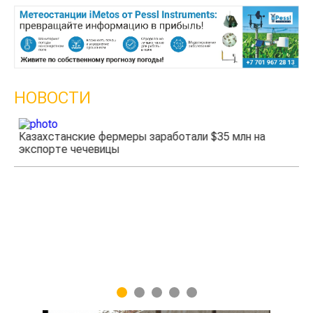
НОВОСТИ
Казахстанские фермеры заработали $35 млн на
экспорте чечевицы
Жа
1
2
3
4
5