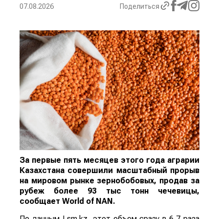
07.08.2026
Поделиться
За первые пять месяцев этого года аграрии
Казахстана совершили масштабный прорыв
на мировом рынке зернобобовых, продав за
рубеж более 93 тыс тонн чечевицы,
сообщает
World
of
NAN
.
По данным Lsm.kz, этот объем сразу в 6,7 раза