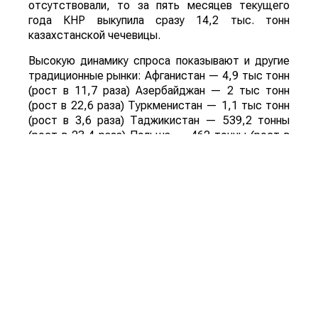
отсутствовали, то за пять месяцев текущего
года КНР выкупила сразу 14,2 тыс. тонн
казахстанской чечевицы.
Высокую динамику спроса показывают и другие
традиционные рынки: Афганистан — 4,9 тыс тонн
(рост в 11,7 раза) Азербайджан — 2 тыс тонн
(рост в 22,6 раза) Туркменистан — 1,1 тыс тонн
(рост в 3,6 раза) Таджикистан — 539,2 тонны
(рост в 23,4 раза) Польша — 462 тонны (рост в
21 раз).
Смотрите больше интересных агроновостей
Казахстана на нашем канале
telegram
, узнавайте
о важных событиях в
facebook
и подписывайтесь
на
youtube
канал и
instagram
.
Обсуждение