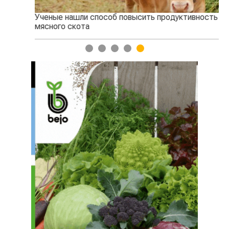
Ученые нашли способ повысить продуктивность
Жа
мясного скота
1
2
3
4
5