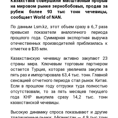
Казахстана совершили масштабный прорыв
на мировом рынке зернобобовых, продав за
рубеж более 93 тыс тонн чечевицы,
сообщает
World
of
NAN
.
По данным Lsm.kz, этот объем сразу в 6,7 раза
превысил показатели аналогичного периода
прошлого года. Суммарная экспортная выручка
отечественных производителей приблизилась к
отметке в $35 млн.
Казахстанскую чечевицу активно закупают 23
страны мира. Ключевым торговым партнером
остается Турция, которая увеличила закупки в
пять раз и импортировала 63,4 тыс. тонн. Главной
сенсацией отчетного периода стал рынок Китая.
Если в прошлом году отгрузки туда полностью
отсутствовали, то за пять месяцев текущего
года КНР выкупила сразу 14,2 тыс. тонн
казахстанской чечевицы.
Высокую динамику спроса показывают и другие
традиционные рынки: Афганистан — 4,9 тыс тонн