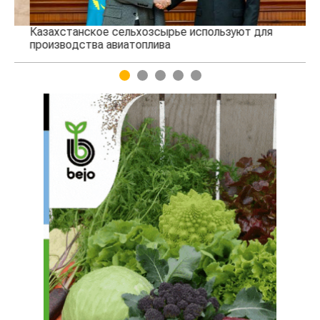
Казахстанское сельхозсырье используют для
Ка
производства авиатоплива
вы
1
2
3
4
5