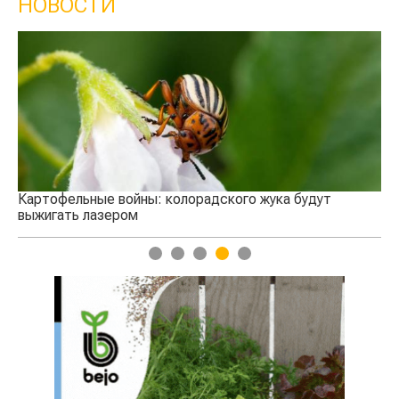
НОВОСТИ
Кыргызстан обошел Казахстан по темпам роста
сельского хозяйства
удут
1
2
3
4
5