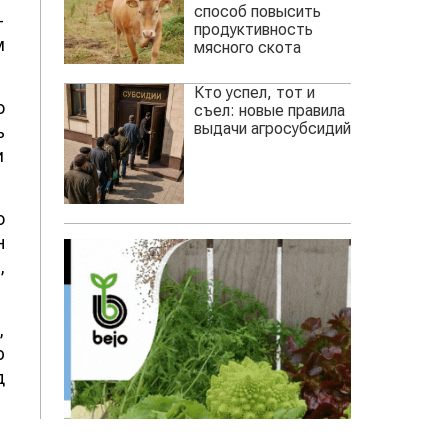
способ повысить
-
продуктивность
м
мясного скота
Кто успел, тот и
о
съел: новые правила
выдачи агросубсидий
ь
и
о
н
,
,
ю
д