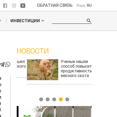
ОБРАТНАЯ СВЯЗЬ
Язык
RU
ИНВЕСТИЦИИ
НОВОСТИ
 обошел
Ученые нашли
ельского
способ повысить
продуктивность
мясного скота
я
о
е
и
1
2
3
4
5
и
т
х