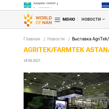
Кукуруза 150000₸
Рис 300000₸
Пшеница 3 класс 125000₸
МЕНЮ
НОВОСТИ
Главная
Новости
Выставка AgriTek/
AGRITEK/FARMTEK ASTANA
л, тот и
Казахстанское
24.06.2021
овые правила
сельхозсырье
агросубсидий
используют для
производства
авиатоплива