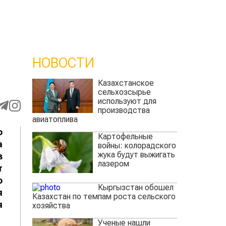
НОВОСТИ
Казахстанское
сельхозсырье
используют для
производства
авиатоплива
о
Картофельные
а
войны: колорадского
жука будут выжигать
з
лазером
т
о
Кыргызстан обошел
я
Казахстан по темпам роста сельского
я
хозяйства
Ученые нашли