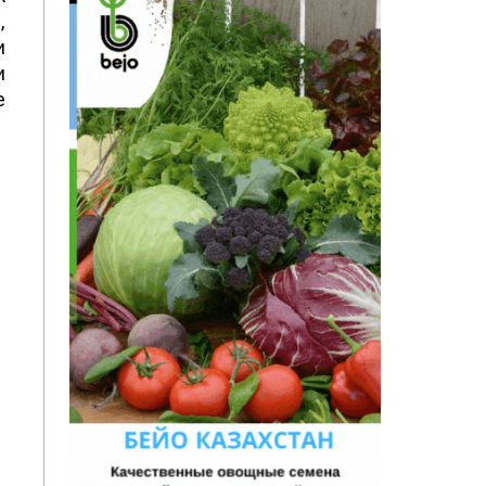
,
и
и
е