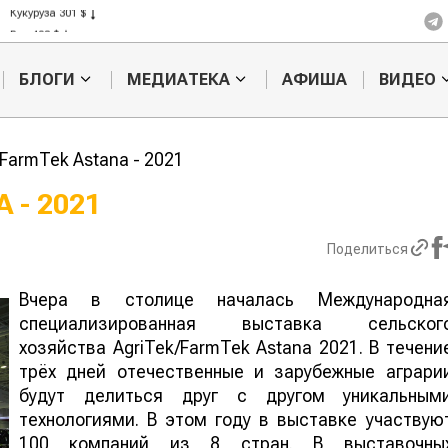
Кукуруза 301 $
Рис 408 $
Пшеница 423 $
БЛОГИ
МЕДИАТЕКА
АФИША
ВИДЕО
FarmTek Astana - 2021
 - 2021
Картофельные
Кыргызстан
Поделиться
войны: колорадского
Казахстан по темпам роста с
жука будут выжигать
хозяйства
лазером
Вчера в столице началась Международна
специализированная выставка сельског
хозяйства AgriTek/FarmTek Astana 2021. В течени
трёх дней отечественные и зарубежные аграри
будут делиться друг с другом уникальным
технологиями. В этом году в выставке участвую
100 компаний из 8 стран. В выставочны