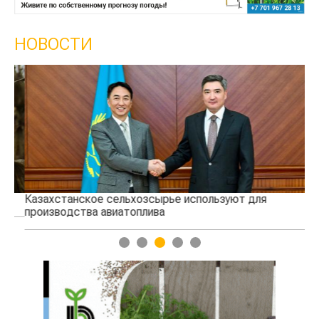
НОВОСТИ
Казахстанское сельхозсырье используют для
Ка
производства авиатоплива
вы
1
2
3
4
5