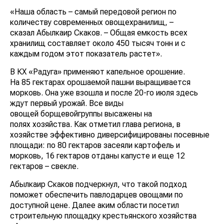
«Наша область – самый передовой регион по
количеству современных овощехранилищ, –
сказал Абылкаир Скаков. – Общая емкость всех
хранилищ составляет около 450 тысяч тонн и с
каждым годом этот показатель растет».
В КХ «Радуга» применяют капельное орошение.
На 85 гектарах орошаемой пашни выращивается
морковь. Она уже взошла и после 20-го июля здесь
ждут первый урожай. Все виды
овощей борщевойгруппы высажены на
полях хозяйства. Как отметил глава региона, в
хозяйстве эффективно диверсифицированы посевные
площади: по 80 гектаров засеяли картофель и
морковь, 16 гектаров отданы капусте и еще 12
гектаров – свекле.
Абылкаир Скаков подчеркнул, что такой подход
поможет обеспечить павлодарцев овощами по
доступной цене. Далее аким области посетил
строительную площадку крестьянского хозяйства