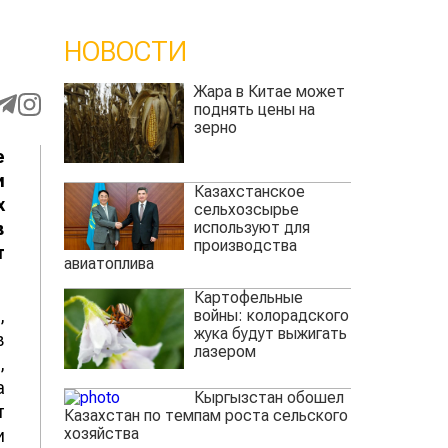
НОВОСТИ
Жара в Китае может
поднять цены на
зерно
е
и
Казахстанское
х
сельхозсырье
используют для
в
производства
т
авиатоплива
Картофельные
,
войны: колорадского
жука будут выжигать
в
лазером
,
а
Кыргызстан обошел
т
Казахстан по темпам роста сельского
хозяйства
и