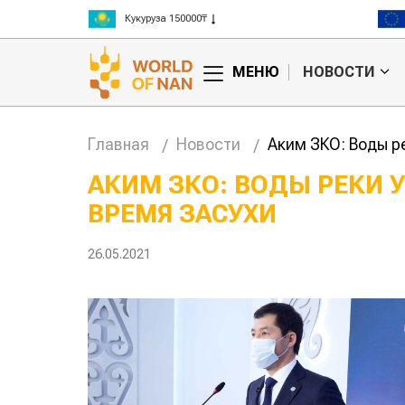
Рис 300000₸
Пшеница 3 класс 125000₸
МЕНЮ
НОВОСТИ
Главная
Новости
Аким ЗКО: Воды р
АКИМ ЗКО: ВОДЫ РЕКИ 
ВРЕМЯ ЗАСУХИ
Китае может
Казахстанское
 цены на
сельхозсырье
используют для
26.05.2021
производства
авиатоплива