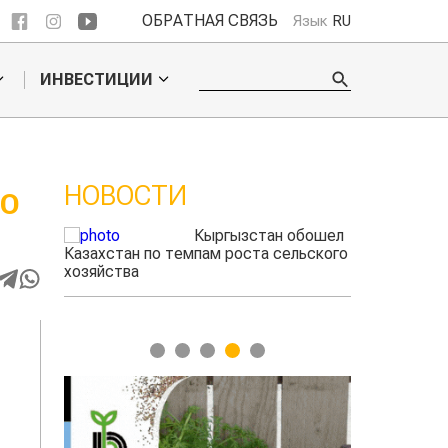
ОБРАТНАЯ СВЯЗЬ
Язык
RU
ИНВЕСТИЦИИ
НОВОСТИ
ВО
 обошел
Ученые нашли
ельского
способ повысить
продуктивность
мясного скота
1
2
3
4
5