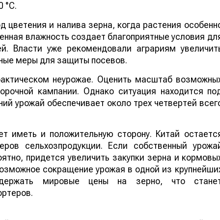
 °C.
 цветения и налива зерна, когда растения особенн
шенная влажность создает благоприятные условия дл
ей. Власти уже рекомендовали аграриям увеличит
ные меры для защиты посевов.
 фактическом неурожае. Оценить масштаб возможны
борочной кампании. Однако ситуация находится по
ий урожай обеспечивает около трех четвертей всег
т иметь и положительную сторону. Китай остаетс
еров сельхозпродукции. Если собственный урожа
ятно, придется увеличить закупки зерна и кормовы
 возможное сокращение урожая в одной из крупнейши
ддержать мировые цены на зерно, что стане
ортеров.