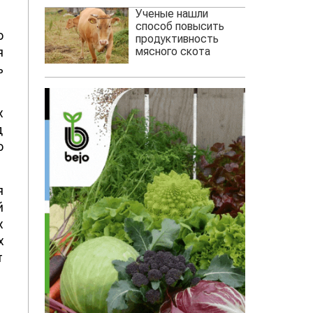
Ученые нашли
способ повысить
о
продуктивность
мясного скота
я
ь
х
д
о
я
й
х
х
т