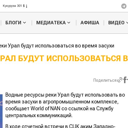
Рис 408 $
Пшеница 423 $
БЛОГИ
МЕДИАТЕКА
АФИША
ВИДЕО
еки Урал будут использоваться во время засухи
УРАЛ БУДУТ ИСПОЛЬЗОВАТЬСЯ 
Картофельные
Кыргызстан
войны: колорадского
Казахстан по темпам роста с
жука будут выжигать
хозяйства
Поделиться
лазером
Водные ресурсы реки Урал будут использовать во
время засухи в агропромышленном комплексе,
сообщает World of NAN со ссылкой на Службу
центральных коммуникаций.
В ходе отчетной встречи в СЦК аким Западно-