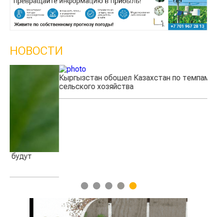
НОВОСТИ
Кыргызстан обошел Казахстан по темпам роста
Ка
сельского хозяйства
эк
1
2
3
4
5