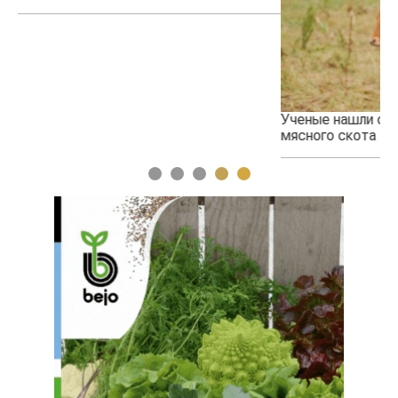
Ученые нашли способ повысить продуктивность
Жа
мясного скота
1
2
3
4
5