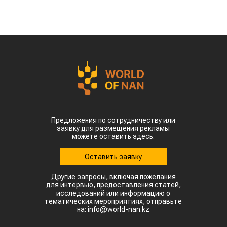
северных регионах страны. В провинции
Шаньдун, которая обеспечивает около 10%
производства кукурузы в Китае, температура
воздуха достигает 35–38 °C. В Синьцзяне, одном
из крупнейших центров выращивания хлопка,
столбики термометров местами приближаются к
50 °C.
Высокие температуры пришлись на период
цветения и налива зерна, когда растения
особенно чувствительны к жаре. Кроме того,
повышенная влажность создает благоприятные
условия для распространения вредителей и
болезней. Власти уже рекомендовали аграриям
увеличить объемы орошения и принять
дополнительные меры для защиты посевов.
Пока речь идет лишь о рисках, а не о
фактическом неурожае. Оценить масштаб
возможных потерь удастся только после начала
уборочной кампании. Однако ситуация
находится под пристальным вниманием,