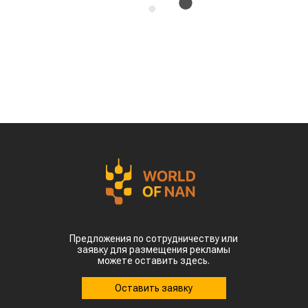
на мировом рынке зернобобовых, продав за
рубеж более 93 тыс тонн чечевицы,
сообщает
World
of
NAN
.
По данным Lsm.kz, этот объем сразу в 6,7 раза
превысил показатели аналогичного периода
прошлого года. Суммарная экспортная выручка
отечественных производителей приблизилась к
отметке в $35 млн.
Казахстанскую чечевицу активно закупают 23
страны мира. Ключевым торговым партнером
остается Турция, которая увеличила закупки в
пять раз и импортировала 63,4 тыс. тонн.
Главной сенсацией отчетного периода стал
рынок Китая. Если в прошлом году отгрузки туда
полностью отсутствовали, то за пять месяцев
текущего года КНР выкупила сразу 14,2 тыс.
тонн казахстанской чечевицы.
Высокую динамику спроса показывают и другие
традиционные рынки: Афганистан — 4,9 тыс