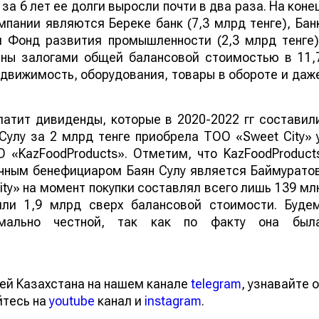
за 6 лет ее долги выросли почти в два раза. На коне
пании являются Береке банк (7,3 млрд тенге), Бан
и Фонд развития промышленности (2,3 млрд тенге)
ены залогами общей балансовой стоимостью в 11,
недвижимость, оборудования, товары в обороте и даж
латит дивиденды, которые в 2020-2022 гг составил
Сулу за 2 млрд тенге приобрела ТОО «Sweet City» 
 «KazFoodProducts». Отметим, что KazFoodProduct
ечным бенефициаром Баян Сулу является Баймурато
ity» на момент покупки составлял всего лишь 139 мл
или 1,9 млрд сверх балансовой стоимости. Буде
имально честной, так как по факту она был
ей Казахстана на нашем канале
telegram
, узнавайте о
йтесь на
youtube
канал и
instagram
.