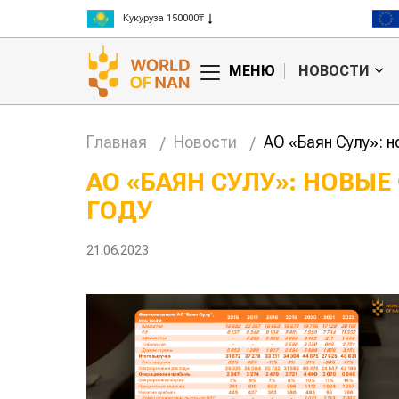
Рис 300000₸
Пшеница 3 класс 125000₸
МЕНЮ
НОВОСТИ
Главная
Новости
АО «Баян Сулу»: 
АО «БАЯН СУЛУ»: НОВЫ
ГОДУ
тае может
Казахстанское
ены на
сельхозсырье
используют для
21.06.2023
производства
авиатоплива