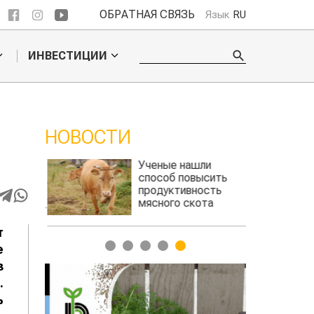
ОБРАТНАЯ СВЯЗЬ
Язык
RU
ИНВЕСТИЦИИ
НОВОСТИ
бошел
Ученые нашли
ьского
способ повысить
продуктивность
мясного скота
т
1
2
3
4
5
е
з
.
ь