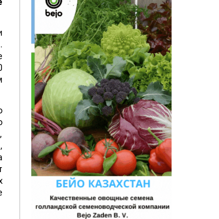
е
и
.
е
0
м
о
о
,
,
а
т
х
е