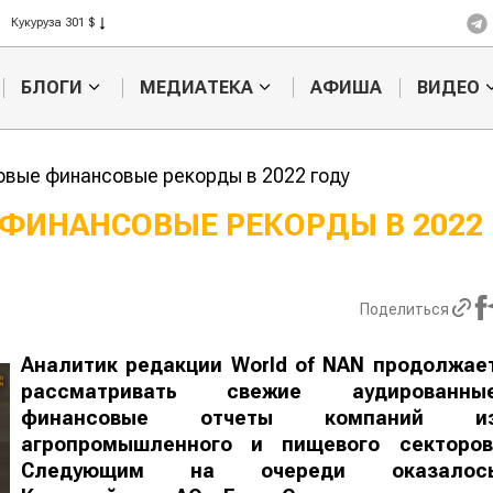
Рис 408 $
Пшеница 423 $
БЛОГИ
МЕДИАТЕКА
АФИША
ВИДЕО
новые финансовые рекорды в 2022 году
Е ФИНАНСОВЫЕ РЕКОРДЫ В 2022
Картофельные
Кыргызстан о
войны: колорадского
Казахстан по темпам роста сел
жука будут выжигать
хозяйства
Поделиться
лазером
Аналитик редакции
World
of
NAN
продолжае
рассматривать свежие аудированны
финансовые отчеты компаний и
агропромышленного и пищевого секторов
Следующим на очереди оказалос