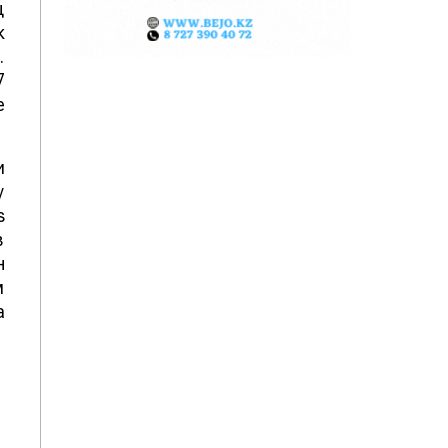
ц
к
.
7
е
и
у
s
в
н
м
а