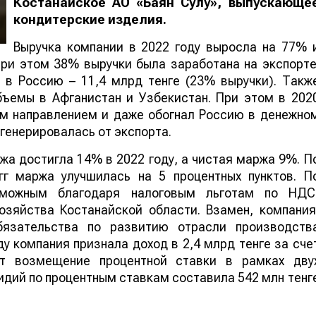
Костанайское АО «Баян Сулу», выпускающе
кондитерские изделия.
Выручка компании в 2022 году выросла на 77% 
При этом 38% выручки была заработана на экспорте
 в Россию – 11,4 млрд тенге (23% выручки). Такж
бъемы в Афганистан и Узбекистан. При этом в 202
ым направлением и даже обогнал Россию в денежно
генерировалась от экспорта.
а достигла 14% в 2022 году, а чистая маржа 9%. П
гг маржа улучшилась на 5 процентных пунктов. П
зможным благодаря налоговым льготам по НДС
озяйства Костанайской области. Взамен, компания
бязательства по развитию отрасли производств
ду компания признала доход в 2,4 млрд тенге за сче
ет возмещение процентной ставки в рамках дву
дий по процентным ставкам составила 542 млн тенг