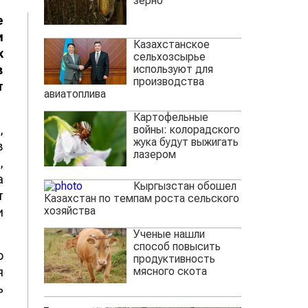
зерно
е
и
Казахстанское
х
сельхозсырье
используют для
в
производства
т
авиатоплива
Картофельные
,
войны: колорадского
жука будут выжигать
в
лазером
,
а
Кыргызстан обошел
т
Казахстан по темпам роста сельского
хозяйства
и
Ученые нашли
способ повысить
о
продуктивность
мясного скота
я
ь