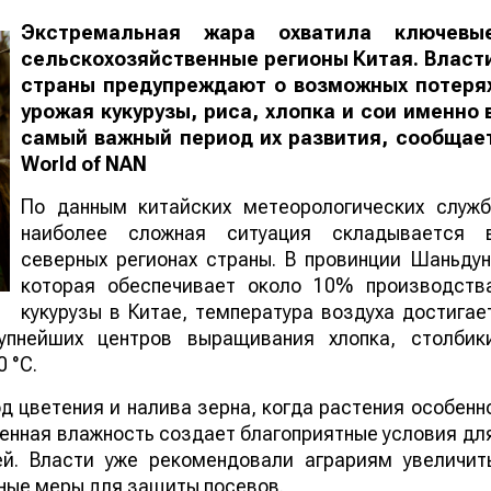
Экстремальная жара охватила ключевы
сельскохозяйственные регионы Китая. Власт
страны предупреждают о возможных потеря
урожая кукурузы, риса, хлопка и сои именно 
самый важный период их развития, сообщае
World
of
NAN
По данным китайских метеорологических служб
наиболее сложная ситуация складывается 
северных регионах страны. В провинции Шаньдун
которая обеспечивает около 10% производств
кукурузы в Китае, температура воздуха достигае
упнейших центров выращивания хлопка, столбик
 °C.
 цветения и налива зерна, когда растения особенн
шенная влажность создает благоприятные условия дл
ей. Власти уже рекомендовали аграриям увеличит
ные меры для защиты посевов.