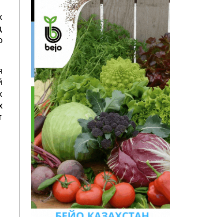
х
д
о
я
й
х
х
т