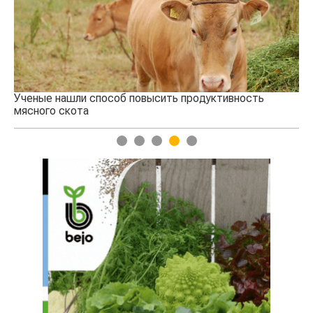
продуктивность
Кто успел, тот и съел: новые правила 
агросубсидий
1
2
3
4
5