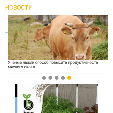
НОВОСТИ
Ученые нашли способ повысить продуктивность
Жа
мясного скота
1
2
3
4
5