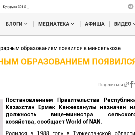
Кукуруза 301 $
Рис 408 $
Пшеница 423 $
БЛОГИ
МЕДИАТЕКА
АФИША
ВИДЕО
грарным образованием появился в минсельхозе
РНЫМ ОБРАЗОВАНИЕМ ПОЯВИЛСЯ
Казахстанское
Картофельн
сельхозсырье
войны: коло
используют для
жука будут 
Поделиться
производства
лазером
лива
Постановлением Правительства Республик
Казахстан Ермек Кенжеханулы назначен н
должность вице-министра сельског
хозяйства, сообщает
World
of
NAN
.
Родился в 1988 году в Туркестанской области