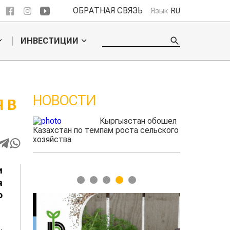
ОБРАТНАЯ СВЯЗЬ
Язык
RU
ИНВЕСТИЦИИ
НОВОСТИ
 В
ые
Кыргызстан обошел
радского
Казахстан по темпам роста сельского
выжигать
хозяйства
и
1
2
3
4
5
а
о
.