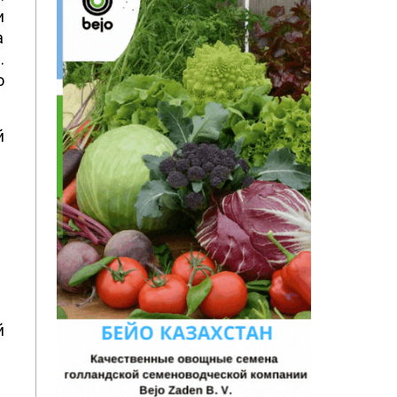
и
а
.
о
й
й