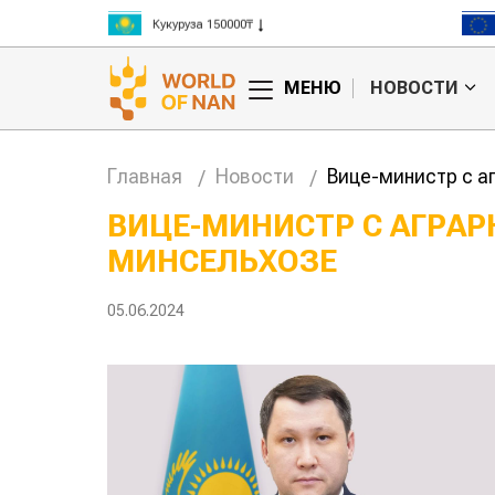
Кукуруза 150000₸
Рис 300000₸
Пшеница 3 класс 125000₸
МЕНЮ
НОВОСТИ
Главная
Новости
Вице-министр с а
ВИЦЕ-МИНИСТР С АГРА
МИНСЕЛЬХОЗЕ
нашли
Жара в Китае может
повысить
поднять цены на
ивность
зерно
05.06.2024
 скота
авиатоп