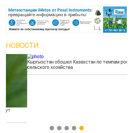
НОВОСТИ
Кыргызстан обошел Казахстан по темпам роста
Ка
сельского хозяйства
эк
1
2
3
4
5