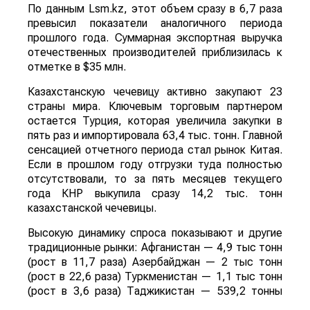
По данным Lsm.kz, этот объем сразу в 6,7 раза
превысил показатели аналогичного периода
прошлого года. Суммарная экспортная выручка
отечественных производителей приблизилась к
отметке в $35 млн.
Казахстанскую чечевицу активно закупают 23
страны мира. Ключевым торговым партнером
остается Турция, которая увеличила закупки в
пять раз и импортировала 63,4 тыс. тонн. Главной
сенсацией отчетного периода стал рынок Китая.
Если в прошлом году отгрузки туда полностью
отсутствовали, то за пять месяцев текущего
года КНР выкупила сразу 14,2 тыс. тонн
казахстанской чечевицы.
Высокую динамику спроса показывают и другие
традиционные рынки: Афганистан — 4,9 тыс тонн
(рост в 11,7 раза) Азербайджан — 2 тыс тонн
(рост в 22,6 раза) Туркменистан — 1,1 тыс тонн
(рост в 3,6 раза) Таджикистан — 539,2 тонны
(рост в 23,4 раза) Польша — 462 тонны (рост в