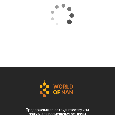
За первые пять месяцев этого года аграрии
Казахстана совершили масштабный прорыв
на мировом рынке зернобобовых, продав за
рубеж более 93 тыс тонн чечевицы,
сообщает
World
of
NAN
.
По данным Lsm.kz, этот объем сразу в 6,7 раза
превысил показатели аналогичного периода
прошлого года. Суммарная экспортная выручка
отечественных производителей приблизилась к
отметке в $35 млн.
Казахстанскую чечевицу активно закупают 23
страны мира. Ключевым торговым партнером
остается Турция, которая увеличила закупки в
пять раз и импортировала 63,4 тыс. тонн.
Главной сенсацией отчетного периода стал
рынок Китая. Если в прошлом году отгрузки туда
полностью отсутствовали, то за пять месяцев
текущего года КНР выкупила сразу 14,2 тыс.
тонн казахстанской чечевицы.