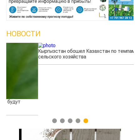
НОВОСТИ
Кыргызстан обошел Казахстан по темпам роста
Ка
сельского хозяйства
эк
1
2
3
4
5