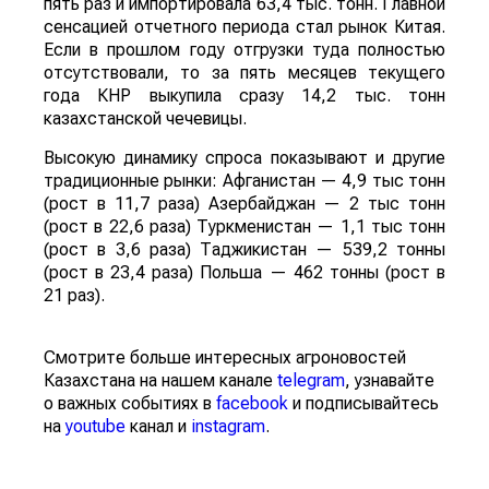
пять раз и импортировала 63,4 тыс. тонн. Главной
сенсацией отчетного периода стал рынок Китая.
Если в прошлом году отгрузки туда полностью
отсутствовали, то за пять месяцев текущего
года КНР выкупила сразу 14,2 тыс. тонн
казахстанской чечевицы.
Высокую динамику спроса показывают и другие
традиционные рынки: Афганистан — 4,9 тыс тонн
(рост в 11,7 раза) Азербайджан — 2 тыс тонн
(рост в 22,6 раза) Туркменистан — 1,1 тыс тонн
(рост в 3,6 раза) Таджикистан — 539,2 тонны
(рост в 23,4 раза) Польша — 462 тонны (рост в
21 раз).
Смотрите больше интересных агроновостей
Казахстана на нашем канале
telegram
, узнавайте
о важных событиях в
facebook
и подписывайтесь
на
youtube
канал и
instagram
.