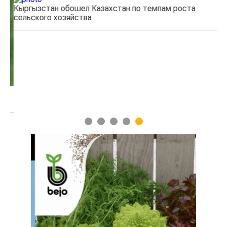
Кыргызстан обошел Казахстан по темпам роста
Ка
сельского хозяйства
эк
1
2
3
4
5