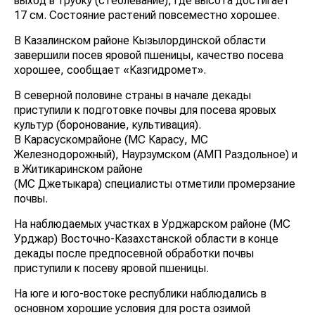
выход в трубку (стеблевание), где высота достигает
17 см. Состояние растений повсеместно хорошее.
В Казалинском районе Кызылординской области
завершили посев яровой пшеницы, качество посева
хорошее, сообщает «Казгидромет».
В северной половине страны в начале декады
приступили к подготовке почвы для посева яровых
культур (боронование, культивация).
В Карасускомрайоне (МС Карасу, МС
Железнодорожный), Наурзумском (АМП Раздольное) и
в Житикаринском районе
(МС Джетыкара) специалисты отметили промерзание
почвы.
На наблюдаемых участках в Урджарском районе (МС
Урджар) Восточно-Казахстанской области в конце
декады после предпосевной обработки почвы
приступили к посеву яровой пшеницы.
На юге и юго-востоке республики наблюдались в
основном хорошие условия для роста озимой