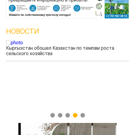
НОВОСТИ
Кыргызстан обошел Казахстан по темпам роста
сельского хозяйства
Уче
мяс
1
2
3
4
5