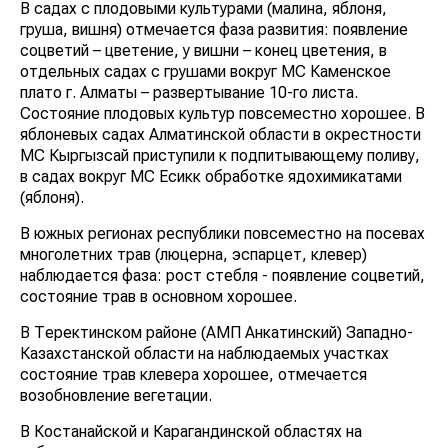
В садах с плодовыми культурами (малина, яблоня,
груша, вишня) отмечается фаза развития: появление
соцветий – цветение, у вишни – конец цветения, в
отдельных садах с грушами вокруг МС Каменское
плато г. Алматы – развертывание 10-го листа.
Состояние плодовых культур повсеместно хорошее. В
яблоневых садах Алматинской области в окрестности
МС Кыргызсай приступили к подпитывающему поливу,
в садах вокруг МС Есикк обработке ядохимикатами
(яблоня).
В южных регионах республики повсеместно на посевах
многолетних трав (люцерна, эспарцет, клевер)
наблюдается фаза: рост стебля - появление соцветий,
состояние трав в основном хорошее.
В Теректинском районе (АМП Анкатинский) Западно-
Казахстанской области на наблюдаемых участках
состояние трав клевера хорошее, отмечается
возобновление вегетации.
В Костанайской и Карагандинской областях на