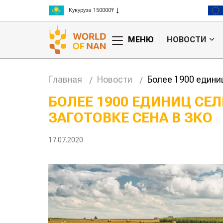
Кукуруза 150000₸
Рис 300000₸
Пшеница 3 класс 125000₸
МЕНЮ
НОВОСТИ
Главная
Новости
Более 1900 едини
БОЛЕЕ 1900 ЕДИНИЦ СЕ
ЗАГОТОВКЕ СЕНА В ЗКО
станское
Картофельные
озсырье
войны: колорадского
Казахс
ьзуют для
жука будут выжигать
хозяй
17.07.2020
водства
лазером