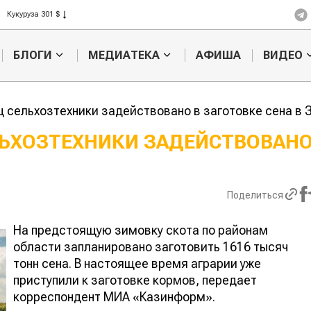
Кукуруза 301 $
Рис 408 $
Пшеница 423 $
БЛОГИ
МЕДИАТЕКА
АФИША
ВИДЕО
ц сельхозтехники задействовано в заготовке сена в 
ЛЬХОЗТЕХНИКИ ЗАДЕЙСТВОВАНО
Кыргызстан обошел
Ученые на
тан по темпам роста сельского
способ по
ства
продуктив
Поделиться
мясного с
На предстоящую зимовку скота по районам
области запланировано заготовить 1616 тысяч
тонн сена. В настоящее время аграрии уже
приступили к заготовке кормов, передает
корреспондент МИА «Казинформ».