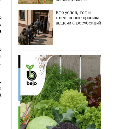
Кто успел, тот и
о
съел: новые правила
выдачи агросубсидий
ь
и
о
н
,
,
ю
д