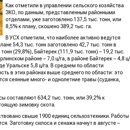
Как отметили в управлении сельского хозяйства
ЗКО, по данным, представленным районными
отделами, уже заготовлено 137,5 тыс. тонн, или
8,5% к плану, скошено 389,2 тыс. га.
В УСХ отметили, что наиболее активно ведутся
ане 54,3 тыс. тонн заготовлено 42,7 тыс. тонн в
 тонн (29,8%), Байтерек (111,9 тыс. тонн) – 19,2 тыс.
линском районе – 7,0 ц/га, в районе Байтерек – 4,8 ц/
оде Уральске 5,8 ц/га. В среднем по области
ость в этих районах выше среднего по области: это
ятся сеянные много- и однолетние травы (суданка,
сы составляют 634,2 тыс. тонн, или 39,2% к
тоящую зимовку скота.
йствовано свыше 1900 единиц сельхозтехники. Работы
ся. Заготовку силоса и сенажа начнут в августе –