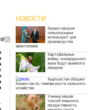
НОВОСТИ
Казахстанское
сельхозсырье
используют для
производства
авиатоплива
о
Картофельные
а
войны: колорадского
жука будут выжигать
з
лазером
т
о
Кыргызстан обошел
я
Казахстан по темпам роста сельского
я
хозяйства
Ученые нашли
способ повысить
-
продуктивность
м
мясного скота