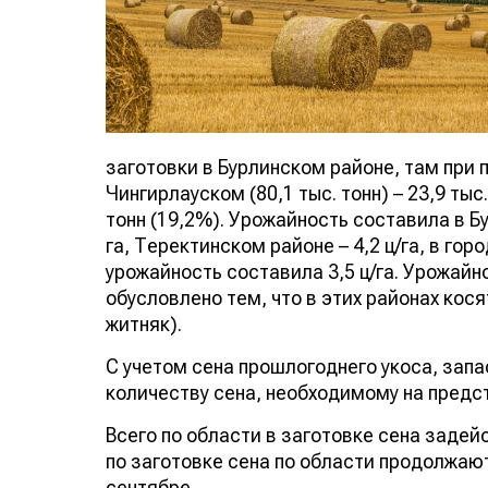
заготовки в Бурлинском районе, там при пл
Чингирлауском (80,1 тыс. тонн) – 23,9 тыс.
тонн (19,2%). Урожайность составила в Бур
га, Теректинском районе – 4,2 ц/га, в гор
урожайность составила 3,5 ц/га. Урожайн
обусловлено тем, что в этих районах кос
житняк).
С учетом сена прошлогоднего укоса, запа
количеству сена, необходимому на предс
Всего по области в заготовке сена заде
по заготовке сена по области продолжают
сентябре.