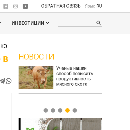
ОБРАТНАЯ СВЯЗЬ
Язык
RU
ИНВЕСТИЦИИ
ЗКО
НОВОСТИ
 В
шли
Кто успел, тот и
высить
съел: новые правила
ность
выдачи агросубсидий
кота
авиатопли
1
2
3
4
5