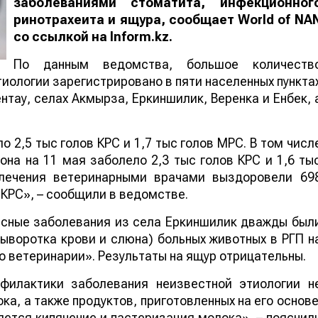
заболеваниями стоматита, инфекционног
ринотрахеита и ящура, сообщает
World
of
NA
со ссылкой на
I
nform.kz.
По данным ведомства, большое количеств
иологии зарегистрировано в пяти населенных пункта
нтау, селах Акмырза, Еркиншилик, Веренка и Енбек, 
 2,5 тыс голов КРС и 1,7 тыс голов МРС. В том числ
на на 11 мая заболело 2,3 тыс голов КРС и 1,6 ты
 лечения ветеринарными врачами выздоровели 69
в КРС», – сообщили в ведомстве.
асные заболевания из села Еркиншилик дважды был
ыворотка крови и слюна) больных животных в РГП н
 ветеринарии». Результаты на ящур отрицательны.
филактики заболевания неизвестной этиологии н
а, а также продуктов, приготовленных на его основе
ется кипячение и пастеризация молока», – пояснил