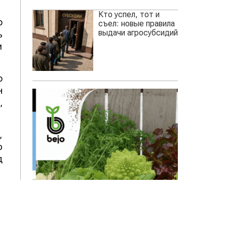
Кто успел, тот и
о
съел: новые правила
выдачи агросубсидий
ь
и
о
н
,
,
ю
д