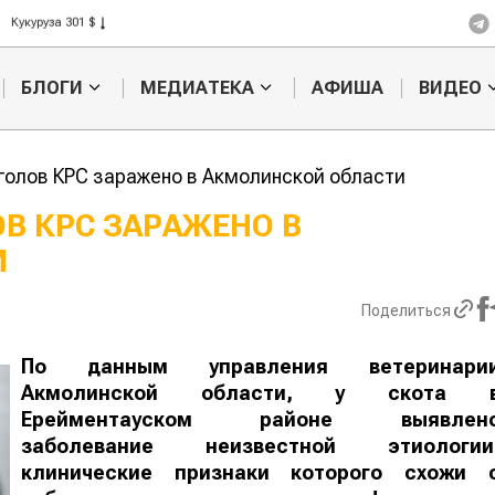
Кукуруза 301 $
Рис 408 $
Пшеница 423 $
БЛОГИ
МЕДИАТЕКА
АФИША
ВИДЕО
 голов КРС заражено в Акмолинской области
ОВ КРС ЗАРАЖЕНО В
И
Картофельные
Кыргызстан
войны: колорадского
Казахстан по темпам роста с
жука будут выжигать
хозяйства
Поделиться
лазером
По данным управления ветеринари
Акмолинской области, у скота 
Ерейментауском районе выявлен
заболевание неизвестной этиологии
клинические признаки которого схожи 