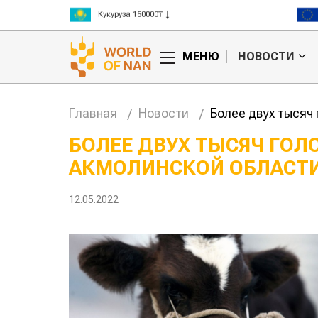
Кукуруза 150000₸
Рис 300000₸
Пшеница 3 класс 125000₸
МЕНЮ
НОВОСТИ
Главная
Новости
Более двух тысяч
БОЛЕЕ ДВУХ ТЫСЯЧ ГОЛ
АКМОЛИНСКОЙ ОБЛАСТ
л, тот и
Казахстанское
овые правила
сельхозсырье
агросубсидий
используют для
12.05.2022
производства
авиатоплива