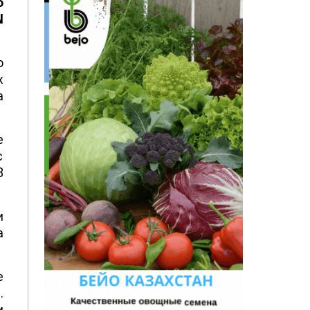
о
N
о
х
а
е
с
8
и
а
е
.
и