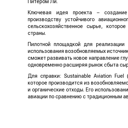
Питером Ли.
Ключевая идея проекта – создание
производству устойчивого авиационно
сельскохозяйственное сырье, которо
страны.
Пилотной площадкой для реализации 
использования возобновляемых источнико
сможет развивать новое направление глу
одновременно расширяя рынок сбыта сыр
Для справки: Sustainable Aviation Fuel
которое производится из возобновляемо
и органические отходы. Его использован
авиации по сравнению с традиционным а
Смотрите больше интересных агроновост
важных событиях в
facebook
и подписыва