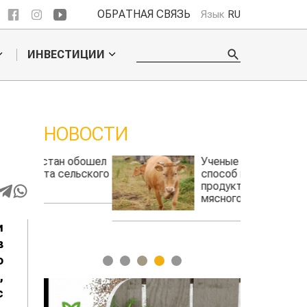
ОБРАТНАЯ СВЯЗЬ
Язык
RU
ИНВЕСТИЦИИ
НОВОСТИ
 обошел
Ученые нашли
ельского
способ повысить
продуктивность
мясного скота
и
в
о
1
2
3
4
5
,
с