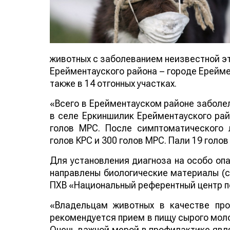
животных с заболеванием неизвестной эт
Ерейментауского района – городе Ерейме
также в 14 отгонных участках.
«Всего в Ерейментауском районе заболело
в селе Еркиншилик Ерейментауского райо
голов МРС. После симптоматического
голов КРС и 300 голов МРС. Пали 19 голо
Для установления диагноза на особо оп
направлены биологические материалы (с
ПХВ «Национальный референтный центр по
«Владельцам животных в качестве про
рекомендуется прием в пищу сырого молок
Очень важной мерой в профилактике явля