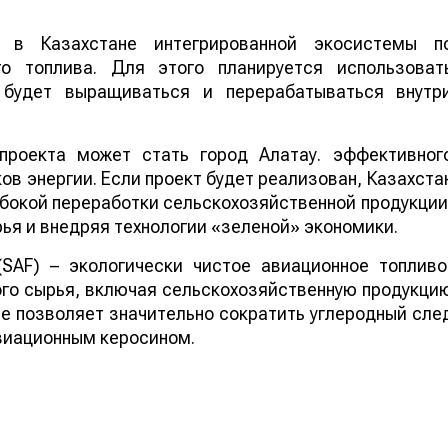
 в Казахстане интегрированной экосистемы п
го топлива. Для этого планируется использоват
е будет выращиваться и перерабатываться внутр
проекта может стать город Алатау. эффективног
в энергии. Если проект будет реализован, Казахста
бокой переработки сельскохозяйственной продукции
ья и внедряя технологии «зеленой» экономики.
 (SAF) – экологически чистое авиационное топливо
го сырья, включая сельскохозяйственную продукци
ие позволяет значительно сократить углеродный сле
виационным керосином.
ей Казахстана на нашем канале
telegram
, узнавайте о
йтесь на
youtube
канал и
instagram
.