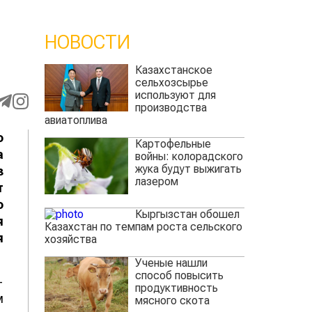
НОВОСТИ
Казахстанское
сельхозсырье
используют для
производства
авиатоплива
о
Картофельные
а
войны: колорадского
жука будут выжигать
з
лазером
т
о
Кыргызстан обошел
я
Казахстан по темпам роста сельского
я
хозяйства
Ученые нашли
способ повысить
-
продуктивность
м
мясного скота