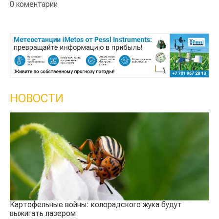
0 коментарии
НОВОСТИ
Кыргызстан обошел Казахстан по темпам роста
Ка
сельского хозяйства
эк