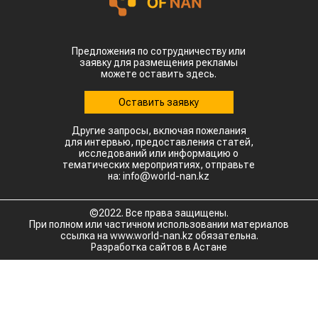
Главной сенсацией отчетного периода стал
рынок Китая. Если в прошлом году отгрузки туда
полностью отсутствовали, то за пять месяцев
текущего года КНР выкупила сразу 14,2 тыс.
тонн казахстанской чечевицы.
Высокую динамику спроса показывают и другие
традиционные рынки: Афганистан — 4,9 тыс
тонн (рост в 11,7 раза) Азербайджан — 2 тыс
тонн (рост в 22,6 раза) Туркменистан — 1,1 тыс
тонн (рост в 3,6 раза) Таджикистан — 539,2
тонны (рост в 23,4 раза) Польша — 462 тонны
(рост в 21 раз).
Смотрите больше интересных агроновостей
Казахстана на нашем канале
telegram
, узнавайте
о важных событиях в
facebook
и
подписывайтесь на
youtube
канал и
instagram
.