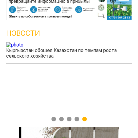
НОВОСТИ
Кыргызстан обошел Казахстан по темпам роста
Ка
сельского хозяйства
эк
1
2
3
4
5