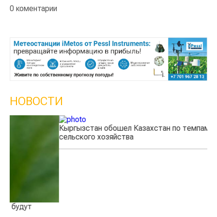
0 коментарии
НОВОСТИ
Кыргызстан обошел Казахстан по темпам роста
Ка
сельского хозяйства
эк