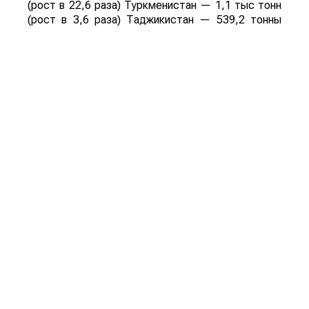
(рост в 22,6 раза) Туркменистан — 1,1 тыс тонн
(рост в 3,6 раза) Таджикистан — 539,2 тонны
(рост в 23,4 раза) Польша — 462 тонны (рост в
21 раз).
Смотрите больше интересных агроновостей
Казахстана на нашем канале
telegram
, узнавайте
о важных событиях в
facebook
и подписывайтесь
на
youtube
канал и
instagram
.
Обсуждение