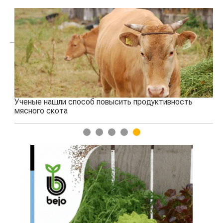
Ученые нашли способ повысить продуктивность
Жа
мясного скота
1
2
3
4
5