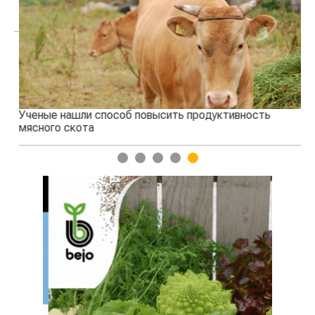
Ученые нашли способ повысить продуктивность
Жа
мясного скота
1
2
3
4
5