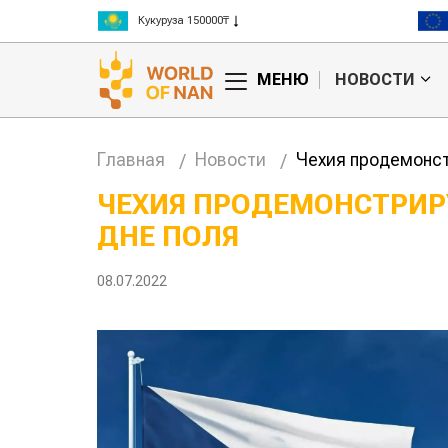
Рис 300000₸
Пшеница 3 класс 125000₸
МЕНЮ
НОВОСТИ
Главная
Новости
Чехия продемонст
ЧЕХИЯ ПРОДЕМОНСТРИР
ДНЕ ПОЛЯ
ае может
Казахстанское
ны на
сельхозсырье
используют для
08.07.2022
производства
авиатоплива