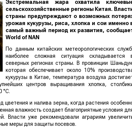
Экстремальная жара охватила ключевы
сельскохозяйственные регионы Китая. Власт
страны предупреждают о возможных потеря
урожая кукурузы, риса, хлопка и сои именно 
самый важный период их развития, сообщае
World
of
NAN
По данным китайских метеорологических служб
наиболее сложная ситуация складывается 
северных регионах страны. В провинции Шаньдун
которая обеспечивает около 10% производств
кукурузы в Китае, температура воздуха достигае
упнейших центров выращивания хлопка, столбик
 °C.
 цветения и налива зерна, когда растения особенн
шенная влажность создает благоприятные условия дл
ей. Власти уже рекомендовали аграриям увеличит
ные меры для защиты посевов.