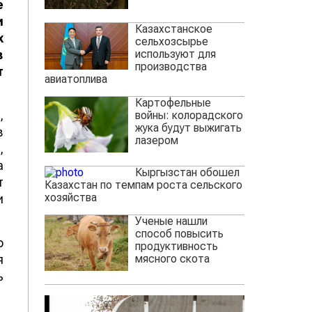
е
и
Казахстанское
х
сельхозсырье
используют для
в
производства
т
авиатоплива
Картофельные
,
войны: колорадского
жука будут выжигать
в
лазером
,
а
Кыргызстан обошел
т
Казахстан по темпам роста сельского
хозяйства
и
Ученые нашли
способ повысить
о
продуктивность
мясного скота
я
ь