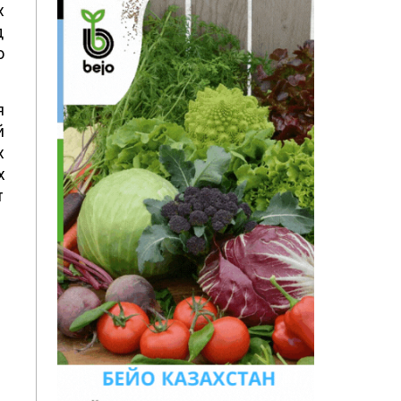
х
д
о
я
й
х
х
т