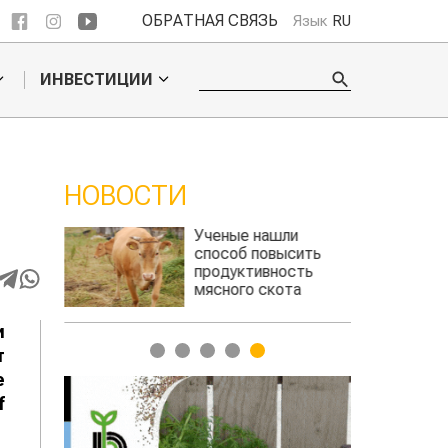
ОБРАТНАЯ СВЯЗЬ
Язык
RU
ИНВЕСТИЦИИ
НОВОСТИ
ошел
Ученые нашли
ского
способ повысить
продуктивность
мясного скота
и
1
2
3
4
5
т
е
f