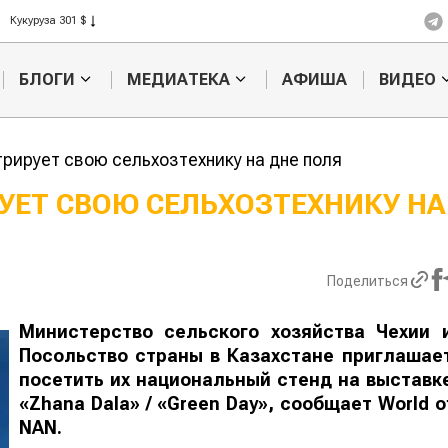
Рис 408 $
Пшеница 423 $
БЛОГИ
МЕДИАТЕКА
АФИША
ВИДЕО
рирует свою сельхозтехнику на дне поля
УЕТ СВОЮ СЕЛЬХОЗТЕХНИКУ НА
Картофельные
Кыргызстан об
войны: колорадского
Казахстан по темпам роста сель
жука будут выжигать
хозяйства
Поделиться
лазером
Министерство сельского хозяйства Чехии 
Посольство страны в Казахстане приглашае
посетить их национальный стенд на выставк
«Zhana Dala» / «Green Day», сообщает
World
o
NAN
.