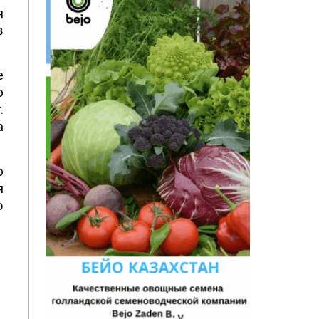
я
в
е
ю
.
а
ю
я
о