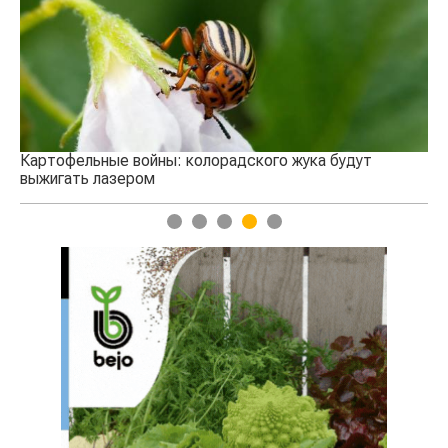
се
Картофельные войны: колорадского жука будут
выжигать лазером
1
2
3
4
5