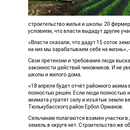
строительство жилья и школы. 20 фермер
условием, что власти выдадут другие уча
«Власти сказали, что дадут 15 соток земл
на них мы зарабатываем себе на жизнь»,
Свои претензии и требования люди выск
законности действий чиновников. И не у
школы и жилого дома.
«18 апреля будет отчёт районного акима 
полностью решён. Если люди полностью н
акимата утратят силу и изъятые земли в
Тюлькубасского район Ербол Орманов.
Сельчанам полагаются взамен участки в 
земель в округе нет. Строительство же о