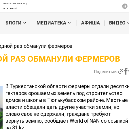
Кукуруза 301 $
Рис 408 $
Пшеница 423 $
БЛОГИ
МЕДИАТЕКА
АФИША
ВИДЕО
едной раз обманули фермеров
ОЙ РАЗ ОБМАНУЛИ ФЕРМЕРОВ
Картофельные
Кыргызстан
Поделиться
войны: колорадского
Казахстан по темпам роста с
жука будут выжигать
хозяйства
лазером
В Туркестанской области фермеры отдали десятк
гектаров орошаемых земель под строительство
домов и школы в Тюлькубасском районе. Местные
власти обещали дать другие участки земли, но
слово свое не сдержали, граждане требуют
вернуть землю, сообщает World of NAN со ссылкой
на 31.kz.