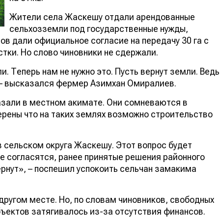
Жители села Жаскешу отдали арендованные
сельхозземли под государственные нужды,
ов дали официальное согласие на передачу 30 га с
стки. Но слово чиновники не сдержали.
и. Теперь нам не нужно это. Пусть вернут земли. Ведь
 – высказался фермер Азимхан Омиралиев.
азали в местном акимате. Они сомневаются в
верены что на таких землях возможно строительство
в сельском округа Жаскешу. Этот вопрос будет
е согласятся, ранее принятые решения районного
ернут», – поспешил успокоить сельчан замакима
другом месте. Но, по словам чиновников, свободных
бъектов затягивалось из-за отсутствия финансов.