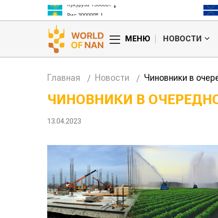
Кукуруза 150000₸
Рис 300000₸
Пшеница 3 класс 125000₸
МЕНЮ
НОВОСТИ
Главная
Новости
Чиновники в очер
ЧИНОВНИКИ В ОЧЕРЕДН
л, тот и
Казахстанское
13.04.2023
овые правила
сельхозсырье
агросубсидий
используют для
производства
авиатоплива