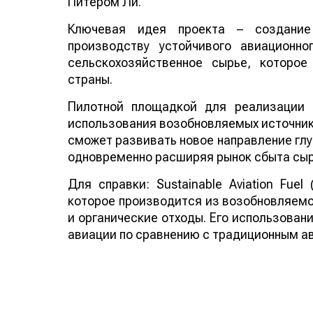
Питером Ли.
Ключевая идея проекта – создание
производству устойчивого авиационно
сельскохозяйственное сырье, которо
страны.
Пилотной площадкой для реализации 
использования возобновляемых источнико
сможет развивать новое направление глу
одновременно расширяя рынок сбыта сыр
Для справки: Sustainable Aviation Fuel
которое производится из возобновляемо
и органические отходы. Его использован
авиации по сравнению с традиционным а
Смотрите больше интересных агроновост
важных событиях в
facebook
и подписыва