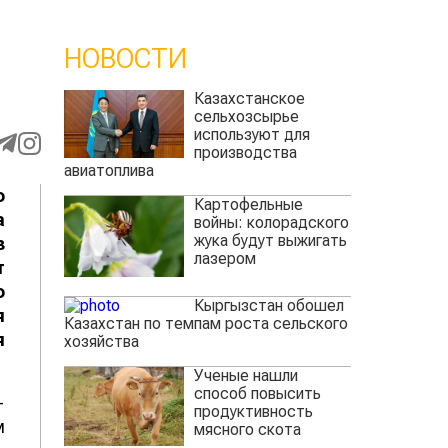
НОВОСТИ
Казахстанское
сельхозсырье
используют для
производства
авиатоплива
о
Картофельные
а
войны: колорадского
жука будут выжигать
з
лазером
т
о
Кыргызстан обошел
я
Казахстан по темпам роста сельского
я
хозяйства
Ученые нашли
способ повысить
-
продуктивность
м
мясного скота