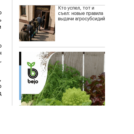
Кто успел, тот и
о
съел: новые правила
выдачи агросубсидий
ь
и
о
н
,
,
ю
д