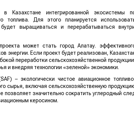
 в Казахстане интегрированной экосистемы п
го топлива. Для этого планируется использоват
е будет выращиваться и перерабатываться внутр
проекта может стать город Алатау. эффективног
в энергии. Если проект будет реализован, Казахста
бокой переработки сельскохозяйственной продукции
ья и внедряя технологии «зеленой» экономики.
 (SAF) – экологически чистое авиационное топливо
го сырья, включая сельскохозяйственную продукци
ие позволяет значительно сократить углеродный сле
виационным керосином.
ей Казахстана на нашем канале
telegram
, узнавайте о
йтесь на
youtube
канал и
instagram
.