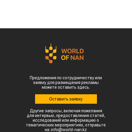
По данным Lsm.kz, этот объем сразу в 6,7 раза
превысил показатели аналогичного периода
прошлого года. Суммарная экспортная выручка
отечественных производителей приблизилась к
отметке в $35 млн.
Казахстанскую чечевицу активно закупают 23
страны мира. Ключевым торговым партнером
остается Турция, которая увеличила закупки в
пять раз и импортировала 63,4 тыс. тонн.
Главной сенсацией отчетного периода стал
рынок Китая. Если в прошлом году отгрузки туда
полностью отсутствовали, то за пять месяцев
текущего года КНР выкупила сразу 14,2 тыс.
тонн казахстанской чечевицы.
Высокую динамику спроса показывают и другие
традиционные рынки: Афганистан — 4,9 тыс
тонн (рост в 11,7 раза) Азербайджан — 2 тыс
тонн (рост в 22,6 раза) Туркменистан — 1,1 тыс
тонн (рост в 3,6 раза) Таджикистан — 539,2