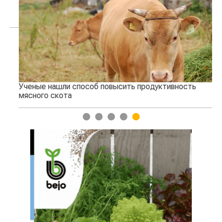
Ученые нашли способ повысить продуктивность
Жа
мясного скота
1
2
3
4
5