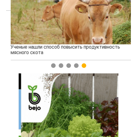
Ученые нашли способ повысить продуктивность
Жара 
мясного скота
1
2
3
4
5