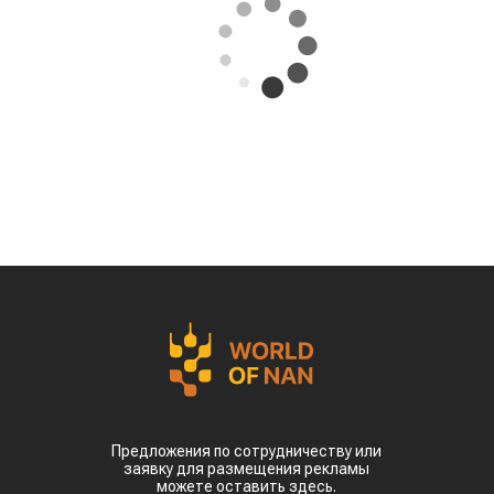
05.08.2026
Поделиться
Казахстан может освоить производство
экологически чистого авиационного топлива
(Sustainable Aviation Fuel, SAF) из
сельскохозяйственного сырья. Проект
предусматривает создание полного
производственного цикла – от выращивания
сырья до выпуска готового топлива для
авиации, сообщает
World
of
NAN
.
Эту инициативу обсудили на встрече премьер-
министра Олжаса Бектенова с основателем
гонконгской компании Full Vision Capital
доктором Питером Ли.
Ключевая идея проекта – создание в Казахстане
интегрированной экосистемы по производству
устойчивого авиационного топлива. Для этого
планируется использовать