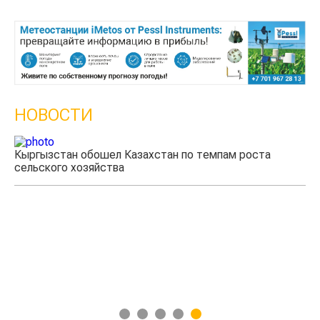
НОВОСТИ
Кыргызстан обошел Казахстан по темпам роста
Ка
сельского хозяйства
эк
1
2
3
4
5