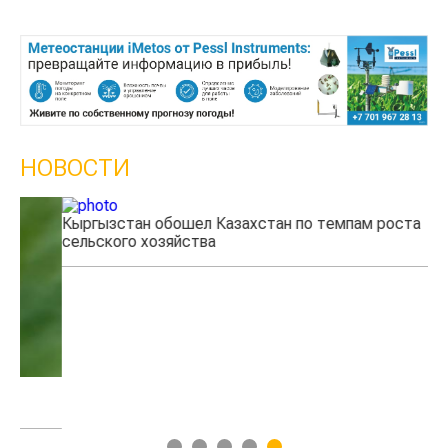
НОВОСТИ
Кыргызстан обошел Казахстан по темпам роста
Ка
сельского хозяйства
эк
1
2
3
4
5