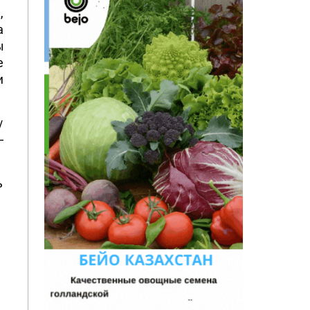
,
а
ы
е
и
у
–
ь