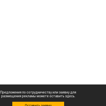
и
Казахстанское
сельхозсырье
используют для
в
производства
авиатоплива
%
м
Картофельные
к
войны: колорадского
жука будут выжигать
лазером
о
Кыргызстан обошел
я
Казахстан по темпам роста сельского
ь
хозяйства
Ученые нашли
способ повысить
х
продуктивность
д
мясного скота
о
я