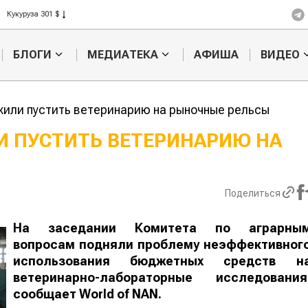
Кукуруза 301 $
Рис 408 $
Пшеница 423 $
БЛОГИ
МЕДИАТЕКА
АФИША
ВИДЕО
жили пустить ветеринарию на рыночные рельсы
И ПУСТИТЬ ВЕТЕРИНАРИЮ НА
Картофельные
Кыргызстан
войны: колорадского
Казахстан по темпам роста се
жука будут выжигать
хозяйства
Поделиться
лазером
На заседании Комитета по аграрным вопроса
подняли проблему неэффективног
использования бюджетных средств н
ветеринарно-лабораторные исследования
сообщает
World
of
NAN
.