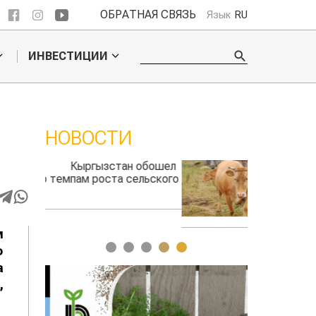
ОБРАТНАЯ СВЯЗЬ
Язык
RU
ИНВЕСТИЦИИ
НОВОСТИ
 обошел
Ученые нашли
льского
способ повысить
продуктивность
мясного скота
м
1
2
3
4
5
о
а
,