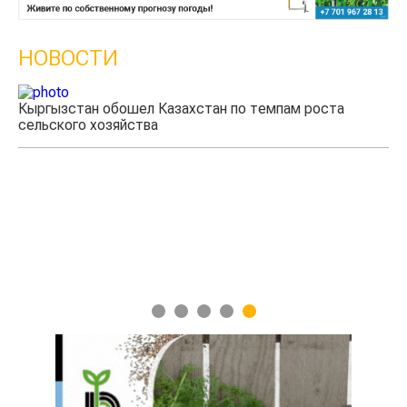
НОВОСТИ
Кыргызстан обошел Казахстан по темпам роста
Ка
сельского хозяйства
эк
1
2
3
4
5