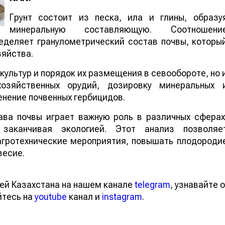
необходимый уход за ними, сообщает
World
o
NAN
.
Грунт состоит из песка, ила и глины, образу
минеральную составляющую. Соотношени
еделяет гранулометрический состав почвы, которы
зяйства.
а культур и порядок их размещения в севообороте, н
охозяйственных орудий, дозировку минеральных 
менение почвенных гербицидов.
ава почвы играет важную роль в различных сферах
заканчивая экологией. Этот анализ позволяе
агротехнические мероприятия, повышать плодороди
весие.
тей Казахстана на нашем канале
telegram
, узнавайте
вайтесь на
youtube
канал и
instagram
.