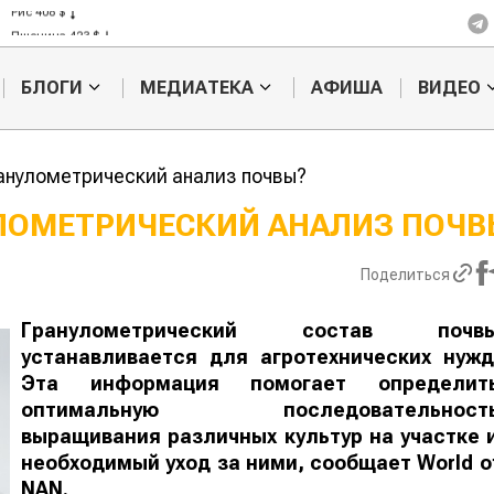
Пшеница 423 $
Ячмень 330 $
Кукуруза 301 $
БЛОГИ
МЕДИАТЕКА
АФИША
ВИДЕО
Рис 408 $
Пшеница 423 $
ранулометрический анализ почвы?
УЛОМЕТРИЧЕСКИЙ АНАЛИЗ
Кыргызстан обошел
Казахстанск
н по темпам роста сельского
фермеры заработали $35 млн
ва
экспорте чечевицы
Поделиться
Гранулометрический состав почв
устанавливается для агротехнических нужд
Эта информация помогает определит
оптимальную последовательност
выращивания различных культур на участке 