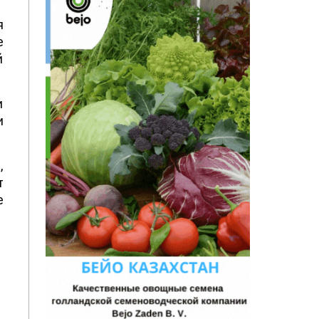
f
я
е
й
о
и
,
т
е