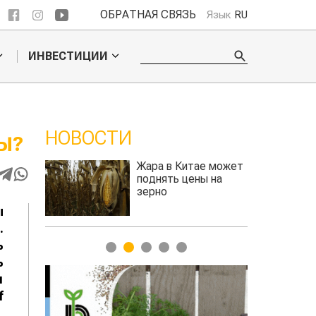
ОБРАТНАЯ СВЯЗЬ
Язык
RU
ИНВЕСТИЦИИ
НОВОСТИ
ие
Жара в Китае может
 на
поднять цены на
зерно
авиатоплив
ы
1
2
3
4
5
.
ь
ь
и