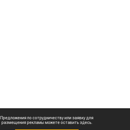
экспорте чечевицы
Жара в Китае может
поднять цены на
й
зерно
н
Казахстанское
а
сельхозсырье
используют для
ь
производства
авиатоплива
м
Картофельные
войны: колорадского
.
жука будут выжигать
а
лазером
.
Кыргызстан обошел
Казахстан по темпам роста сельского
с
хозяйства
с
ы