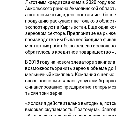
Льготным кредитованием в 2020 году во
Аккольского района Акмолинской области.
а поголовье птиц здесь составляет более
продукцию раскупают не только в области
экспортируют в Кыргызстан. Еще одна ко
зерновом секторе. Предприятие на рынке
производства им была необходима финан
монтажных работ было решено воспользо
обратилось в кредитное товарищество «
В 2018 году на новом элеваторе закипела
возможность хранить зерно в объеме до 1
мельничный комплекс. Компания с целью 
вновь воспользовалась услугами Аграрн
финансированию предприятие теперь мож
тысяч тонн зерна.
«Условия действительно выгодные, потому
высокая окупаемость. Поэтому мы благо
«Аграрной кредитной корпорации» за помо