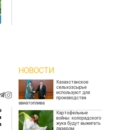
НОВОСТИ
Казахстанское
сельхозсырье
используют для
производства
авиатоплива
о
Картофельные
а
войны: колорадского
жука будут выжигать
з
лазером