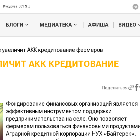
Рис 408 $
Пшеница 423 $
БЛОГИ
МЕДИАТЕКА
АФИША
ВИДЕО
е увеличит АКК кредитование фермеров
ЕЛИЧИТ АКК КРЕДИТОВАНИЕ
Кыргызстан обошел
Ученые наш
ан по темпам роста сельского
способ повы
ва
продуктивно
Поделиться
мясного ско
Фондирование финансовых организаций является
эффективным инструментом поддержки
предпринимательства на селе. Оно позволяет
фермерам пользоваться финансовыми продуктам
Аграрной кредитной корпорации НУХ «Байтерек»,