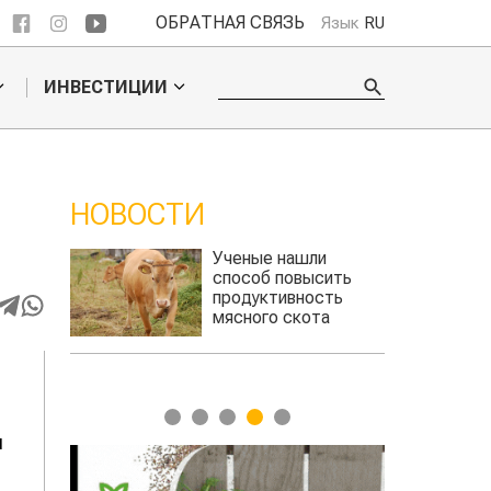
ОБРАТНАЯ СВЯЗЬ
Язык
RU
ИНВЕСТИЦИИ
НОВОСТИ
ли
Кто успел, тот и
сить
съел: новые правила
сть
выдачи агросубсидий
та
авиатоплива
1
2
3
4
5
и