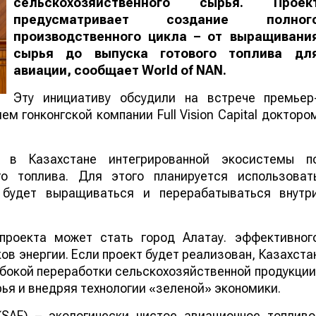
сельскохозяйственного сырья. Проек
предусматривает создание полног
производственного цикла – от выращивани
сырья до выпуска готового топлива дл
авиации, сообщает
World
of
NAN
.
Эту инициативу обсудили на встрече премьер
м гонконгской компании Full Vision Capital докторо
 в Казахстане интегрированной экосистемы п
го топлива. Для этого планируется использоват
е будет выращиваться и перерабатываться внутр
проекта может стать город Алатау. эффективног
в энергии. Если проект будет реализован, Казахста
бокой переработки сельскохозяйственной продукции
ья и внедряя технологии «зеленой» экономики.
 (SAF) – экологически чистое авиационное топливо