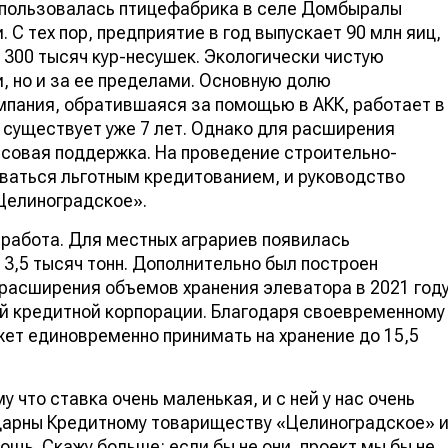
спользовалась птицефабрика в селе Домбыралы
 С тех пор, предприятие в год выпускает 90 млн яиц,
 300 тысяч кур-несушек. Экологически чистую
, но и за ее пределами. Основную долю
мпания, обратившаяся за помощью в АКК, работает в
 существует уже 7 лет. Однако для расширения
совая поддержка. На проведение строительно-
ваться льготным кредитованием, и руководство
Целиноградское».
 работа. Для местных аграриев появилась
3,5 тысяч тонн. Дополнительно был построен
расширения объемов хранения элеватора в 2021 год
ой кредитной корпорации. Благодаря своевременному
ет единовременно принимать на хранение до 15,5
 что ставка очень маленькая, и с ней у нас очень
дарны Кредитному товариществу «Целиноградское» 
щь. Скажу больше: если бы не они, проект мы бы не