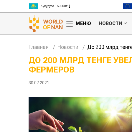
Рис 300000₸
Пшеница 3 класс 125000₸
МЕНЮ
НОВОСТИ
Главная
Новости
До 200 млрд тенг
ДО 200 МЛРД ТЕНГЕ УВ
ФЕРМЕРОВ
анское
Картофельные
сырье
войны: колорадского
Казахст
уют для
жука будут выжигать
хозяйст
30.07.2021
дства
лазером