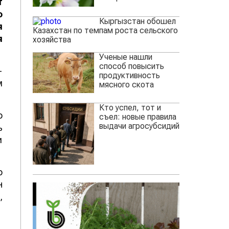
т
о
Кыргызстан обошел
я
Казахстан по темпам роста сельского
я
хозяйства
Ученые нашли
способ повысить
-
продуктивность
м
мясного скота
Кто успел, тот и
о
съел: новые правила
выдачи агросубсидий
ь
и
о
н
,
,