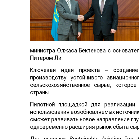
министра Олжаса Бектенова с основателе
Питером Ли.
Ключевая идея проекта – создание
производству устойчивого авиационно
сельскохозяйственное сырье, которо
страны.
Пилотной площадкой для реализации 
использования возобновляемых источнико
сможет развивать новое направление глу
одновременно расширяя рынок сбыта сыр
Для справки: Sustainable Aviation Fuel