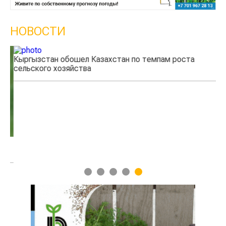
НОВОСТИ
Кыргызстан обошел Казахстан по темпам роста
Ка
сельского хозяйства
эк
1
2
3
4
5