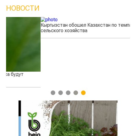
НОВОСТИ
Кыргызстан обошел Казахстан по темпам роста
Ка
сельского хозяйства
эк
1
2
3
4
5