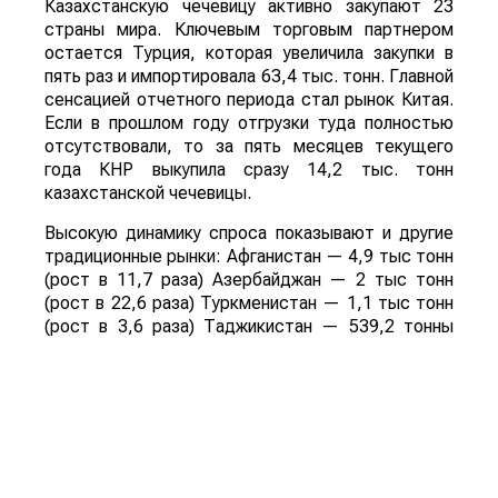
Казахстанскую чечевицу активно закупают 23
страны мира. Ключевым торговым партнером
остается Турция, которая увеличила закупки в
пять раз и импортировала 63,4 тыс. тонн. Главной
сенсацией отчетного периода стал рынок Китая.
Если в прошлом году отгрузки туда полностью
отсутствовали, то за пять месяцев текущего
года КНР выкупила сразу 14,2 тыс. тонн
казахстанской чечевицы.
Высокую динамику спроса показывают и другие
традиционные рынки: Афганистан — 4,9 тыс тонн
(рост в 11,7 раза) Азербайджан — 2 тыс тонн
(рост в 22,6 раза) Туркменистан — 1,1 тыс тонн
(рост в 3,6 раза) Таджикистан — 539,2 тонны
(рост в 23,4 раза) Польша — 462 тонны (рост в
21 раз).
Смотрите больше интересных агроновостей
Казахстана на нашем канале
telegram
, узнавайте
о важных событиях в
facebook
и подписывайтесь