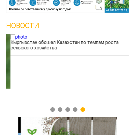
НОВОСТИ
Кыргызстан обошел Казахстан по темпам роста
Ка
сельского хозяйства
эк
1
2
3
4
5