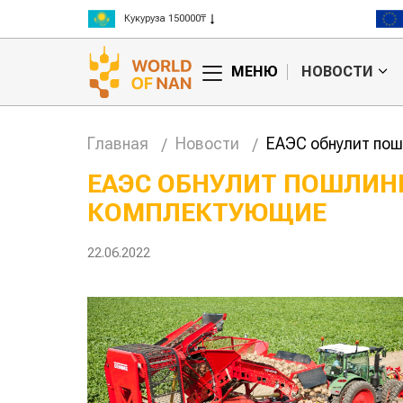
Рис 300000₸
Пшеница 3 класс 125000₸
МЕНЮ
НОВОСТИ
Главная
Новости
ЕАЭС обнулит пош
ЕАЭС ОБНУЛИТ ПОШЛИН
КОМПЛЕКТУЮЩИЕ
анское
Картофельные
сырье
войны: колорадского
Казахст
уют для
жука будут выжигать
хозяйст
22.06.2022
дства
лазером