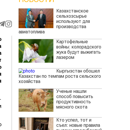
Казахстанское
сельхозсырье
используют для
производства
авиатоплива
о
Картофельные
а
войны: колорадского
жука будут выжигать
з
лазером
т
о
Кыргызстан обошел
я
Казахстан по темпам роста сельского
я
хозяйства
Ученые нашли
способ повысить
-
продуктивность
м
мясного скота
Кто успел, тот и
о
съел: новые правила