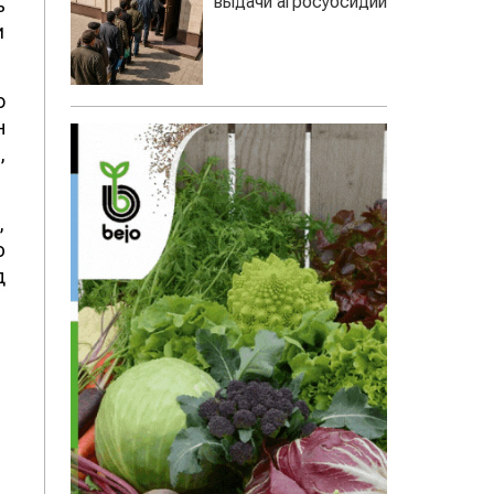
выдачи агросубсидий
ь
и
о
н
,
,
ю
д