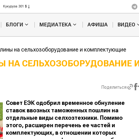
Рис 408 $
Пшеница 423 $
БЛОГИ
МЕДИАТЕКА
АФИША
ВИДЕО
лины на сельхозоборудование и комплектующие
Ы НА СЕЛЬХОЗОБОРУДОВАНИЕ 
Кыргызстан обошел
Ученые наш
ан по темпам роста сельского
способ повы
ва
продуктивно
Поделиться
мясного ско
Совет ЕЭК одобрил временное обнуление
ставок ввозных таможенных пошлин на
отдельные виды селхозтехники. Помимо
этого, расширен перечень ее частей и
комплектующих, в отношении которых