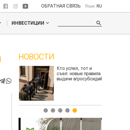
ОБРАТНАЯ СВЯЗЬ
Язык
RU
ИНВЕСТИЦИИ
НОВОСТИ
И
ли
Кто успел, тот и
сить
съел: новые правила
сть
выдачи агросубсидий
та
авиатоплива
1
2
3
4
5